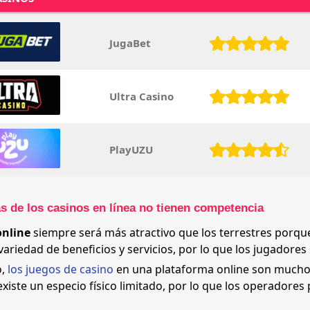
JugaBet
Ultra Casino
PlayUZU
as de los casinos en línea no tienen competencia
online
siempre será más atractivo que los terrestres porqu
ariedad de beneficios y servicios, por lo que los jugadores 
o,
los juegos de casino
en una plataforma online son much
xiste un especio físico limitado, por lo que los operadore