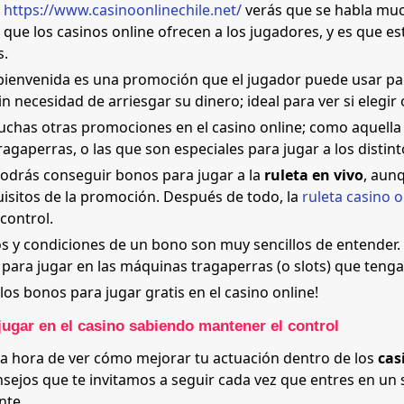
n
https://www.casinoonlinechile.net/
verás que se habla mu
que los casinos online ofrecen a los jugadores, y es que 
s.
bienvenida es una promoción que el jugador puede usar par
n necesidad de arriesgar su dinero; ideal para ver si elegir 
chas otras promociones en el casino online; como aquella
gaperras, o las que son especiales para jugar a los distinto
 podrás conseguir bonos para jugar a la
ruleta en vivo
, aun
uisitos de la promoción. Después de todo, la
ruleta casino o
control.
s y condiciones de un bono son muy sencillos de entender.
s para jugar en las máquinas tragaperras (o slots) que tenga
los bonos para jugar gratis en el casino online!
jugar en el casino sabiendo mantener el control
la hora de ver cómo mejorar tu actuación dentro de los
cas
sejos que te invitamos a seguir cada vez que entres en un s
nte.