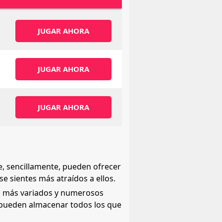
JUGAR AHORA
JUGAR AHORA
JUGAR AHORA
e, sencillamente, pueden ofrecer
se sientes más atraídos a ellos.
o más variados y numerosos
s pueden almacenar todos los que