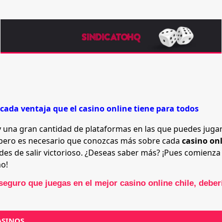
cada ventaja que el casino online tiene para todos
y una gran cantidad de plataformas en las que puedes juga
 pero es necesario que conozcas más sobre cada
casino on
des de salir victorioso. ¿Deseas saber más? ¡Pues comienza a
o!
seguro que juegas en el mejor casino online chile, deber
ASINOS