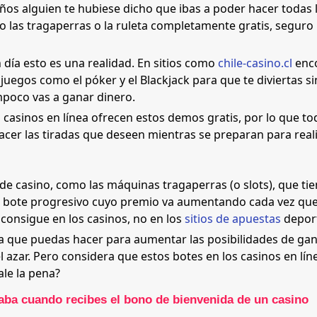
años alguien te hubiese dicho que ibas a poder hacer todas l
 las tragaperras o la ruleta completamente gratis, segur
 día esto es una realidad. En sitios como
chile-casino.cl
enco
juegos como el póker y el Blackjack para que te diviertas s
poco vas a ganar dinero.
casinos en línea ofrecen estos demos gratis, por lo que t
acer las tiradas que deseen mientras se preparan para reali
de casino, como las máquinas tragaperras (o slots), que ti
 bote progresivo cuyo premio va aumentando cada vez que 
 consigue en los casinos, no en los
sitios de apuestas
deport
 que puedas hacer para aumentar las posibilidades de gana
 azar. Pero considera que estos botes en los casinos en lín
ale la pena?
aba cuando recibes el bono de bienvenida de un casino