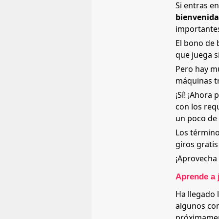
Si entras e
bienvenida
importante
El bono de 
que juega si
Pero hay mu
máquinas tra
¡Sí! ¡Ahora
con los req
un poco de 
Los término
giros grati
¡Aprovecha 
Aprende a 
Ha llegado 
algunos con
próximame