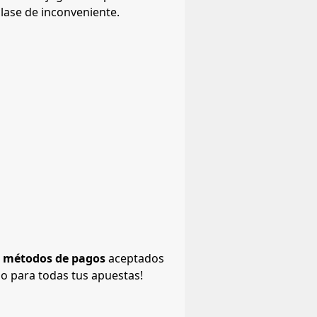
clase de inconveniente.
s
métodos de pagos
aceptados
o para todas tus apuestas!