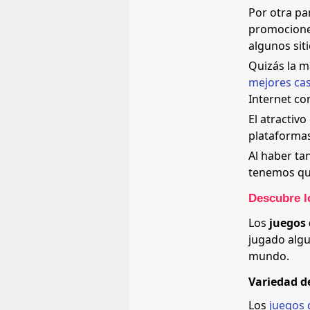
Por otra pa
promociones
algunos sit
Quizás la m
mejores cas
Internet co
El atractiv
plataformas
Al haber ta
tenemos que
Descubre l
Los
juegos 
jugado algu
mundo.
Variedad d
Los
juegos 